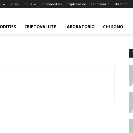
i
Forex
indici
Commodities
Criptovalute
Laboratorio
chi sono
DITIES
CRIPTOVALUTE
LABORATORIO
CHI SONO