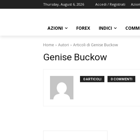
Thursday, August 6, 2026
Accedi / Registrati
Azion
AZIONI
FOREX
INDICI
COMMO
Home
Autori
Articoli di Genise Buckow
Genise Buckow
0 ARTICOLI
0 COMMENTI