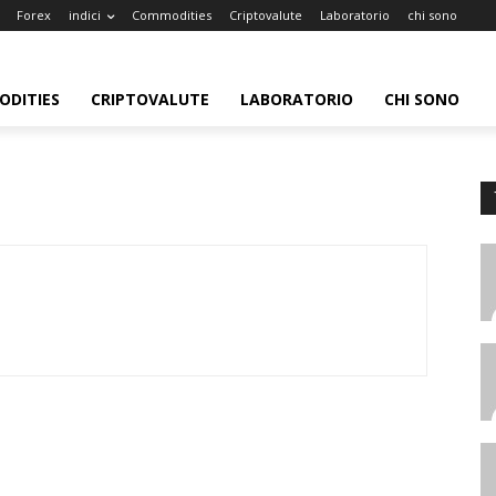
Forex
indici
Commodities
Criptovalute
Laboratorio
chi sono
DITIES
CRIPTOVALUTE
LABORATORIO
CHI SONO