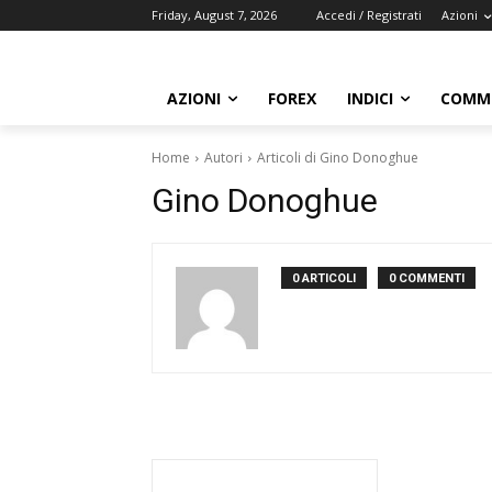
Friday, August 7, 2026
Accedi / Registrati
Azioni
AZIONI
FOREX
INDICI
COMMO
Home
Autori
Articoli di Gino Donoghue
Gino Donoghue
0 ARTICOLI
0 COMMENTI