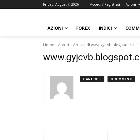
Friday, August 7, 2026
Accedi / Registrati
Azioni
AZIONI
FOREX
INDICI
COMMO
Home
Autori
Articoli di www.gyjcvb.blogspot.ca - 
www.gyjcvb.blogspot.c
0 ARTICOLI
0 COMMENTI