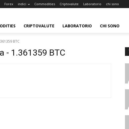
Forex
indici
Commodities
Criptovalute
Laboratorio
chi sono
DITIES
CRIPTOVALUTE
LABORATORIO
CHI SONO
1.361359 BTC
a - 1.361359 BTC