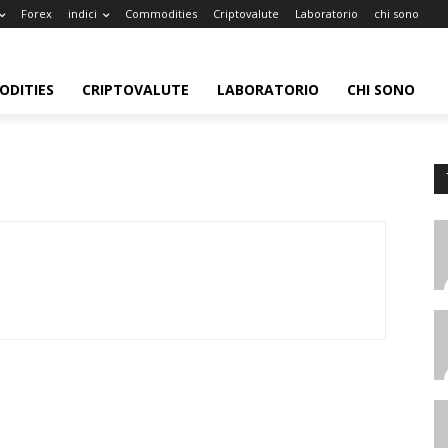
Forex
indici
Commodities
Criptovalute
Laboratorio
chi sono
DITIES
CRIPTOVALUTE
LABORATORIO
CHI SONO