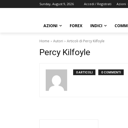
Sunday, August 9, 2026
Accedi / Registrati
Azioni
AZIONI
FOREX
INDICI
COMMO
Home
Autori
Articoli di Percy Kilfoyle
Percy Kilfoyle
0 ARTICOLI
0 COMMENTI