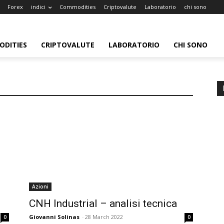
Forex
indici
Commodities
Criptovalute
Laboratorio
chi sono
DITIES
CRIPTOVALUTE
LABORATORIO
CHI SONO
Azioni
CNH Industrial – analisi tecnica
Giovanni Solinas
-
28 March 2022
0
0