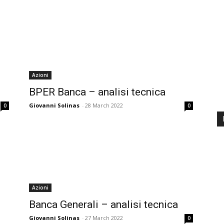
Azioni
BPER Banca – analisi tecnica
Giovanni Solinas
-
28 March 2022
0
0
Azioni
Banca Generali – analisi tecnica
Giovanni Solinas
-
27 March 2022
0