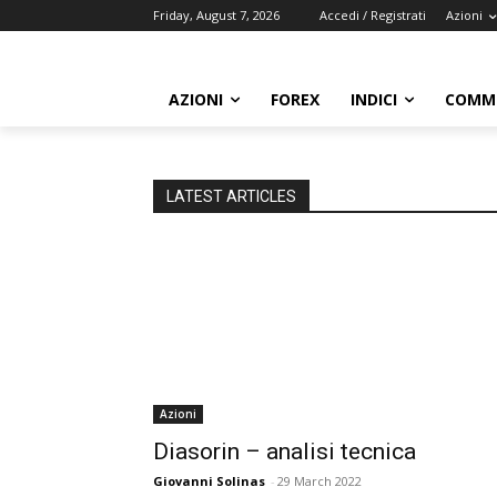
Friday, August 7, 2026
Accedi / Registrati
Azioni
AZIONI
FOREX
INDICI
COMMO
LATEST ARTICLES
Azioni
Diasorin – analisi tecnica
Giovanni Solinas
-
29 March 2022