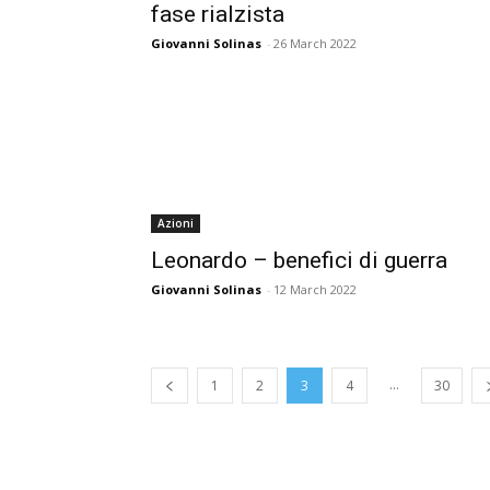
fase rialzista
Giovanni Solinas
-
26 March 2022
Azioni
Leonardo – benefici di guerra
Giovanni Solinas
-
12 March 2022
...
1
2
3
4
30