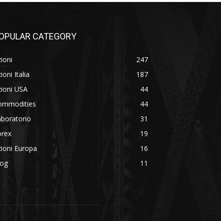
OPULAR CATEGORY
ioni
247
ioni Italia
187
ioni USA
44
ommodities
44
boratorio
31
orex
19
ioni Europa
16
log
11