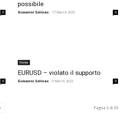
possibile
Giovanni Solinas
-
17 March 2022
0
0
Forex
EURUSD – violato il supporto
Giovanni Solinas
-
9 March 2022
0
0
Pagina 3 di 30