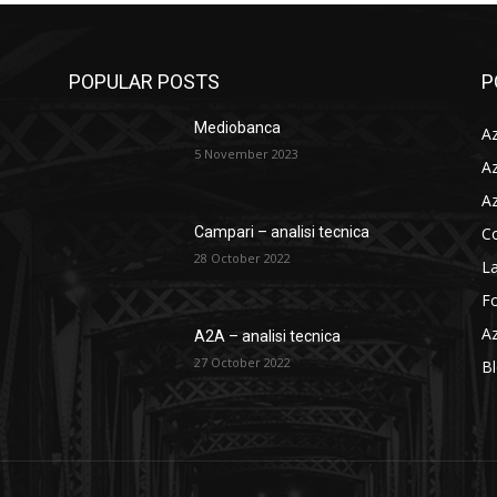
POPULAR POSTS
P
Mediobanca
Az
5 November 2023
Az
Az
C
Campari – analisi tecnica
28 October 2022
La
F
Az
A2A – analisi tecnica
27 October 2022
B