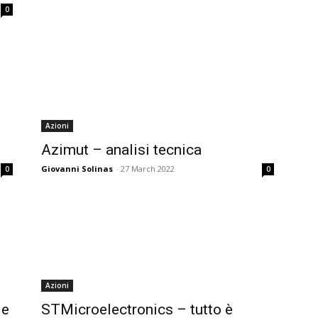
0
Azioni
Azimut – analisi tecnica
Giovanni Solinas
-
27 March 2022
0
0
Azioni
le
STMicroelectronics – tutto è