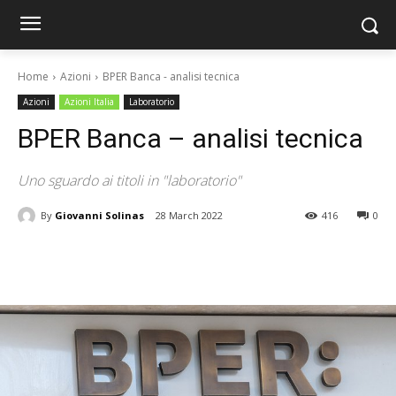
Home
Azioni
BPER Banca - analisi tecnica
Azioni
Azioni Italia
Laboratorio
BPER Banca – analisi tecnica
Uno sguardo ai titoli in "laboratorio"
By
Giovanni Solinas
28 March 2022
416
0