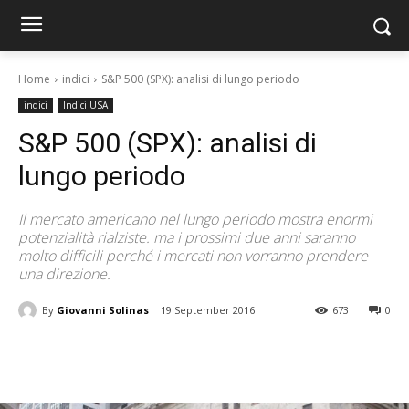
Home
indici
S&P 500 (SPX): analisi di lungo periodo
indici
Indici USA
S&P 500 (SPX): analisi di
lungo periodo
Il mercato americano nel lungo periodo mostra enormi
potenzialità rialziste. ma i prossimi due anni saranno
molto difficili perché i mercati non vorranno prendere
una direzione.
By
Giovanni Solinas
19 September 2016
673
0