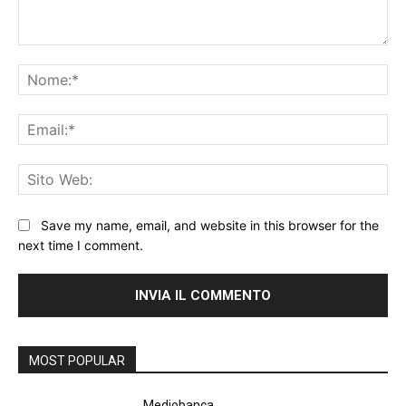
Commento:
No
Ema
Sit
We
Save my name, email, and website in this browser for the
next time I comment.
MOST POPULAR
Mediobanca