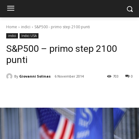
Home
indici
S&P500 - primo step 2100 punti
indici
Indici USA
S&P500 – primo step 2100
punti
By
Giovanni Solinas
6 November 2014
703
0