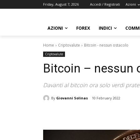
Friday, August 7, 2026
Accedi / Registrati
Azioni
AZIONI
FOREX
INDICI
COMMO
Home
Criptovalute
Bitcoin - nessun ostacolo
Criptovalute
Bitcoin – nessun 
Davanti al bitcoin ora solo verdi prat
By
Giovanni Solinas
10 February 2022
Share