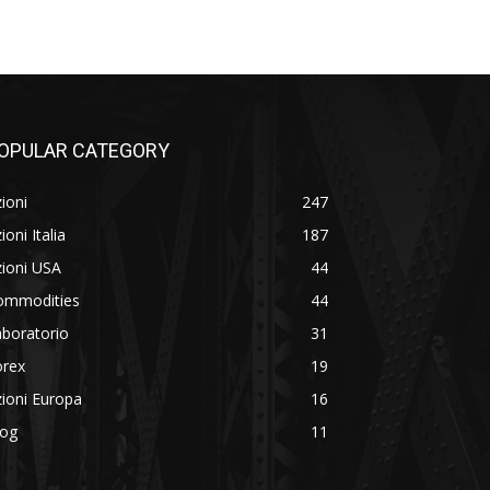
OPULAR CATEGORY
ioni
247
ioni Italia
187
ioni USA
44
ommodities
44
boratorio
31
orex
19
ioni Europa
16
log
11