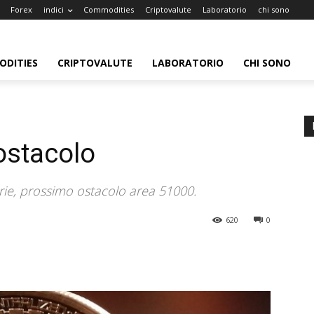
Forex
indici
Commodities
Criptovalute
Laboratorio
chi sono
DITIES
CRIPTOVALUTE
LABORATORIO
CHI SONO
ostacolo
erie, prossimo ostacolo area 51000.
620
0