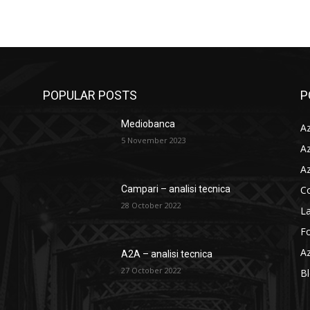
POPULAR POSTS
P
Mediobanca
Az
5 November 2023
Az
Az
C
Campari – analisi tecnica
28 October 2022
La
F
Az
A2A – analisi tecnica
27 October 2022
B