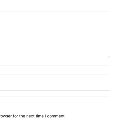
Nome:*
Email:*
Sito
Web:
rowser for the next time I comment.