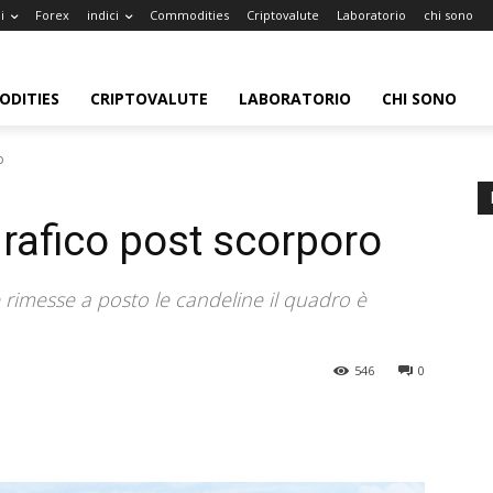
i
Forex
indici
Commodities
Criptovalute
Laboratorio
chi sono
DITIES
CRIPTOVALUTE
LABORATORIO
CHI SONO
o
grafico post scorporo
 rimesse a posto le candeline il quadro è
546
0