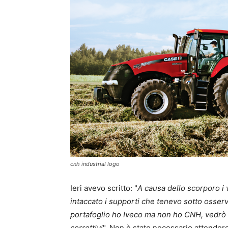
cnh industrial logo
Ieri avevo scritto: "
A causa dello scorporo i 
intaccato i supporti che tenevo sotto osserva
portafoglio ho Iveco ma non ho CNH, vedrò n
correttivi
". Non è stato necessario attendere