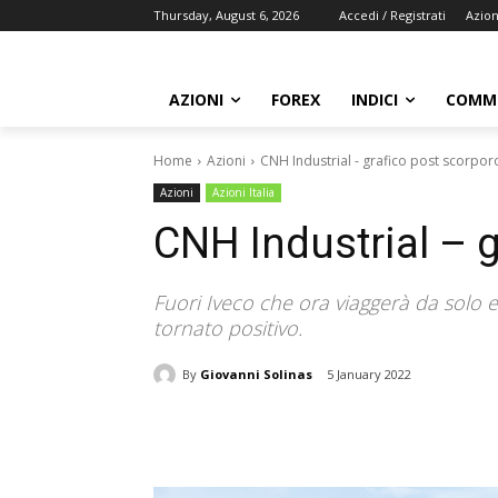
Thursday, August 6, 2026
Accedi / Registrati
Azion
AZIONI
FOREX
INDICI
COMMO
Home
Azioni
CNH Industrial - grafico post scorpor
Azioni
Azioni Italia
CNH Industrial – 
Fuori Iveco che ora viaggerà da solo e
tornato positivo.
By
Giovanni Solinas
5 January 2022
Share