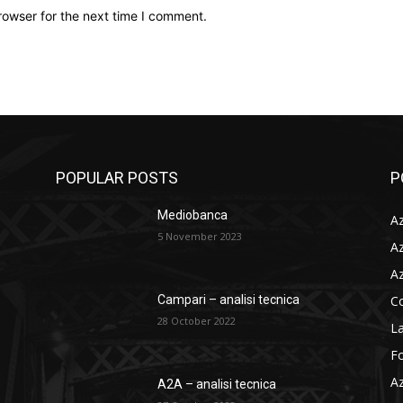
rowser for the next time I comment.
POPULAR POSTS
P
Mediobanca
Az
5 November 2023
Az
Az
C
Campari – analisi tecnica
28 October 2022
La
F
Az
A2A – analisi tecnica