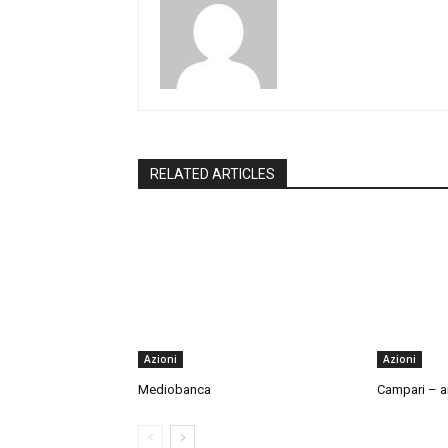
RELATED ARTICLES
Azioni
Azioni
Mediobanca
Campari – an