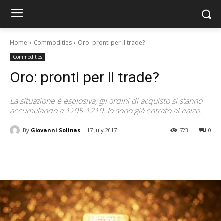
Home
Commodities
Oro: pronti per il trade?
Commodities
Oro: pronti per il trade?
La situazione è esplosiva, gli ordini di acquisto si stanno
accumulando a 1205-1210. Io sono già entrato al rialzo.
By
Giovanni Solinas
17 July 2017
723
0