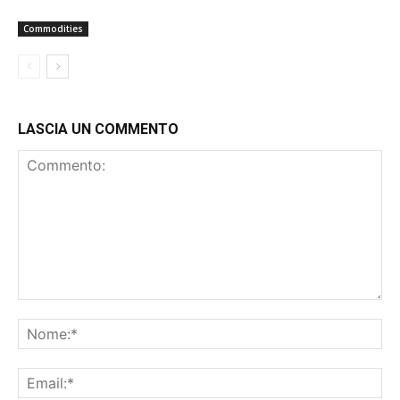
Commodities
LASCIA UN COMMENTO
Commento:
No
Ema