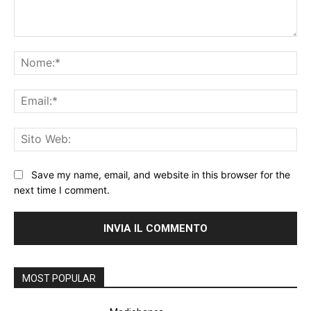
Commento:
No
Ema
Sit
We
Save my name, email, and website in this browser for the
next time I comment.
MOST POPULAR