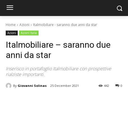
Home
Azioni
Italmobiliare - saranno due anni da star
Azioni
Azioni Italia
Italmobiliare – saranno due
anni da star
Inserisco in portafoglio Italmobiliare con prospettive
rialziste importanti.
By
Giovanni Solinas
25 December 2021
442
0