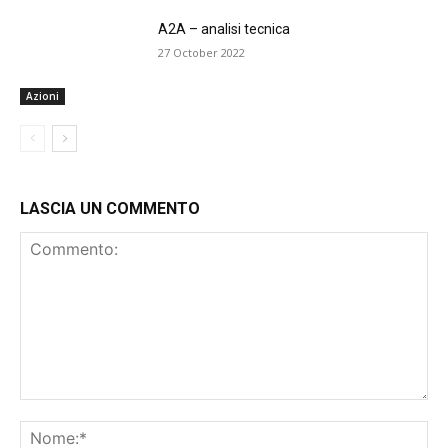
A2A – analisi tecnica
27 October 2022
Azioni
LASCIA UN COMMENTO
Commento:
No