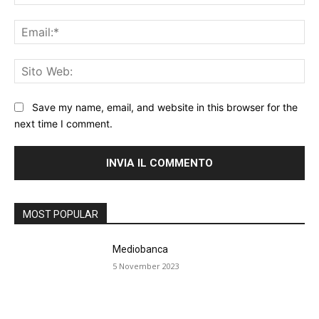
Ema
Sit
We
Save my name, email, and website in this browser for the
next time I comment.
MOST POPULAR
Mediobanca
5 November 2023