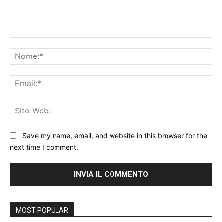
Commento:
No
Ema
Sit
We
Save my name, email, and website in this browser for the
next time I comment.
MOST POPULAR