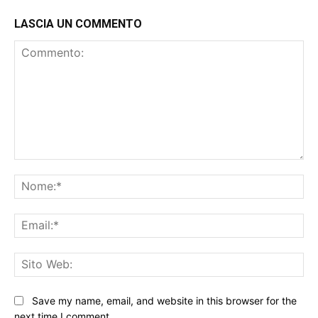
LASCIA UN COMMENTO
Commento:
No
Ema
Sit
We
Save my name, email, and website in this browser for the
next time I comment.