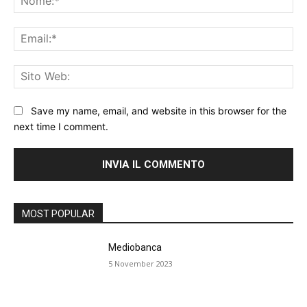
Ema
Sit
We
Save my name, email, and website in this browser for the
next time I comment.
MOST POPULAR
Mediobanca
5 November 2023