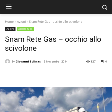
Home
Azioni
Snam Rete Gas - occhio allo scivolone
Azioni
Azioni Italia
Snam Rete Gas – occhio allo
scivolone
By
Giovanni Solinas
3 November 2014
827
0