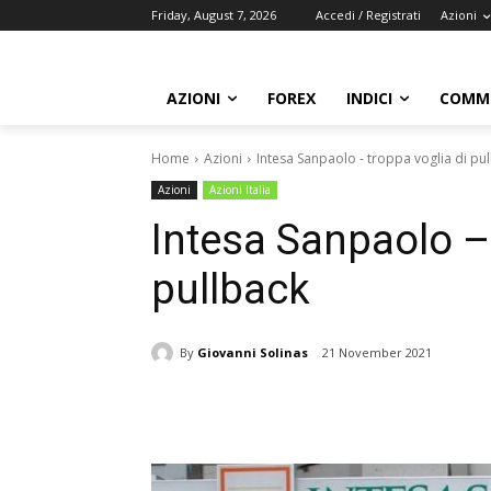
Friday, August 7, 2026
Accedi / Registrati
Azioni
AZIONI
FOREX
INDICI
COMMO
Home
Azioni
Intesa Sanpaolo - troppa voglia di pu
Azioni
Azioni Italia
Intesa Sanpaolo – 
pullback
By
Giovanni Solinas
21 November 2021
Share