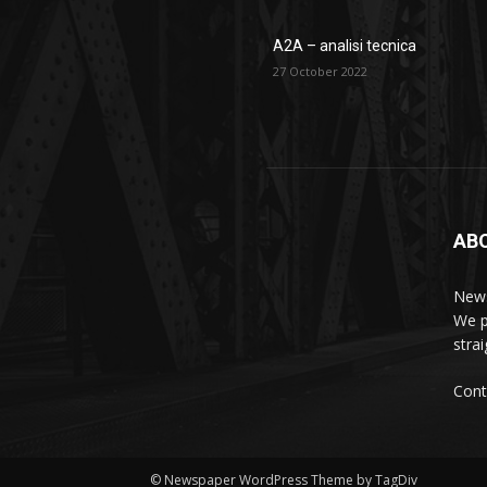
A2A – analisi tecnica
27 October 2022
AB
News
We p
stra
Cont
© Newspaper WordPress Theme by TagDiv