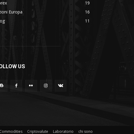
orex
19
ioni Europa
16
log
11
OLLOW US
Commodities
Criptovalute
Laboratorio
chi sono