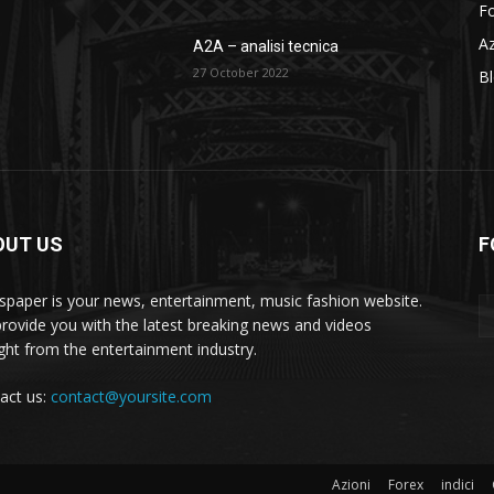
F
Az
A2A – analisi tecnica
27 October 2022
B
OUT US
F
paper is your news, entertainment, music fashion website.
rovide you with the latest breaking news and videos
ight from the entertainment industry.
act us:
contact@yoursite.com
Azioni
Forex
indici