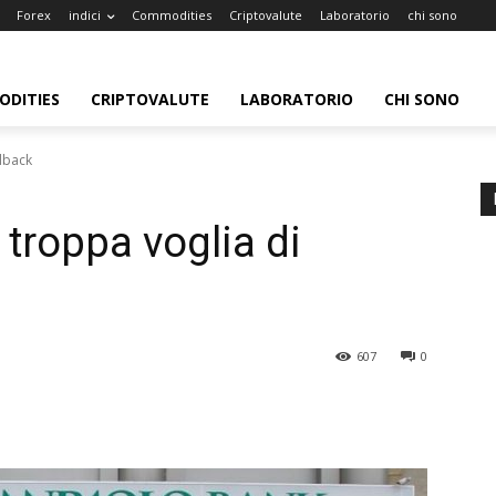
Forex
indici
Commodities
Criptovalute
Laboratorio
chi sono
DITIES
CRIPTOVALUTE
LABORATORIO
CHI SONO
llback
troppa voglia di
607
0