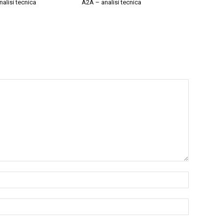
alisi tecnica
A2A – analisi tecnica
Nome:*
Email:*