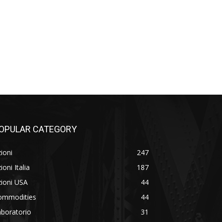
OPULAR CATEGORY
ioni
247
ioni Italia
187
ioni USA
44
ommodities
44
boratorio
31