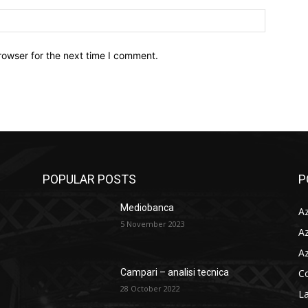
Sito
Web:
rowser for the next time I comment.
POPULAR POSTS
P
Mediobanca
Az
5 November 2023
Az
Az
C
Campari – analisi tecnica
28 October 2022
La