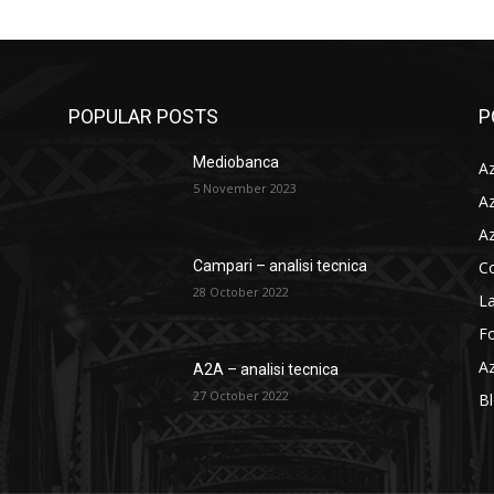
POPULAR POSTS
P
Mediobanca
Az
5 November 2023
Az
Az
C
Campari – analisi tecnica
28 October 2022
La
F
Az
A2A – analisi tecnica
27 October 2022
B