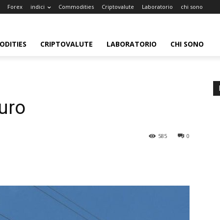
Forex
indici
Commodities
Criptovalute
Laboratorio
chi sono
DITIES
CRIPTOVALUTE
LABORATORIO
CHI SONO
euro
585
0