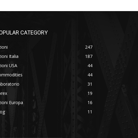
OPULAR CATEGORY
ioni
247
ioni Italia
187
ioni USA
44
ommodities
44
boratorio
31
orex
19
ioni Europa
16
log
11