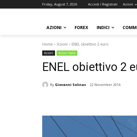
Friday, August 7, 2026
Accedi / Registrati
Azioni
AZIONI
FOREX
INDICI
COMMO
Home
Azioni
ENEL obiettivo 2 euro
Azioni
Azioni Italia
ENEL obiettivo 2 
By
Giovanni Solinas
22 November 2016
Share