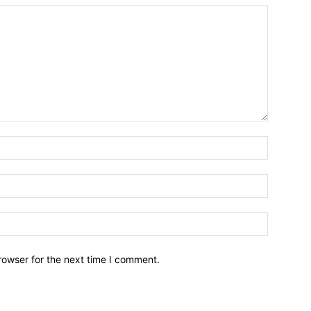
Nome:*
Email:*
Sito
Web:
rowser for the next time I comment.