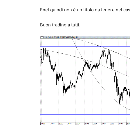
Enel quindi non è un titolo da tenere nel ca
Buon trading a tutti.