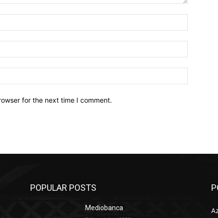
Nome:*
Email:*
Sito
Web:
rowser for the next time I comment.
POPULAR POSTS
P
Mediobanca
Az