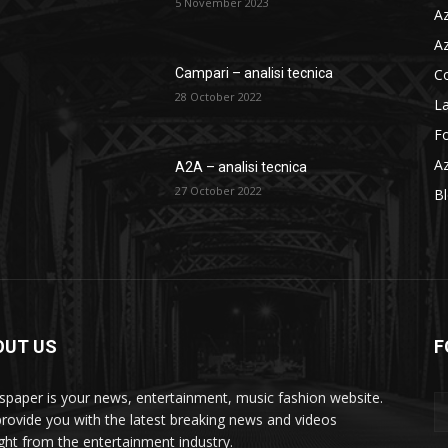
5 November 2023
Az
Az
C
Campari – analisi tecnica
28 October 2022
La
F
Az
A2A – analisi tecnica
27 October 2022
B
OUT US
F
paper is your news, entertainment, music fashion website.
rovide you with the latest breaking news and videos
ight from the entertainment industry.