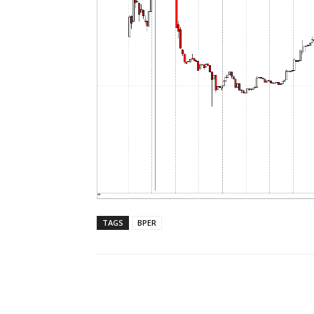
TAGS
BPER
Share