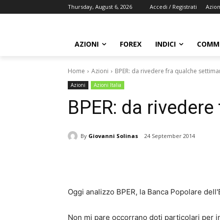
Thursday, August 6, 2026
Accedi / Registrati
Azion
AZIONI
FOREX
INDICI
COMMO
Home
Azioni
BPER: da rivedere fra qualche settim
Azioni
Azioni Italia
BPER: da rivedere
By
Giovanni Solinas
24 September 2014
Share
Oggi analizzo BPER, la Banca Popolare dell
Non mi pare occorrano doti particolari per i