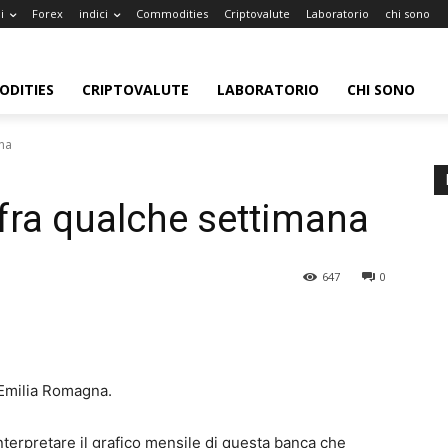
i
Forex
indici
Commodities
Criptovalute
Laboratorio
chi sono
DITIES
CRIPTOVALUTE
LABORATORIO
CHI SONO
ana
 fra qualche settimana
647
0
'Emilia Romagna.
nterpretare il grafico mensile di questa banca che