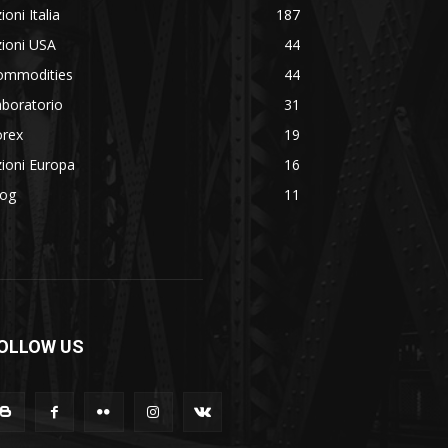
ioni Italia
187
ioni USA
44
ommodities
44
boratorio
31
orex
19
ioni Europa
16
log
11
OLLOW US