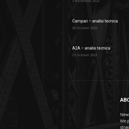
5 November 2023
Campari – analisi tecnica
28 October 2022
A2A – analisi tecnica
27 October 2022
AB
News
We p
stra