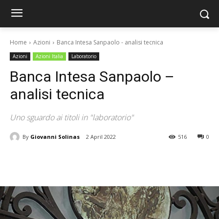
Home
Azioni
Banca Intesa Sanpaolo - analisi tecnica
Azioni
Azioni Italia
Laboratorio
Banca Intesa Sanpaolo –
analisi tecnica
Uno sguardo ai titoli in "laboratorio"
By
Giovanni Solinas
2 April 2022
516
0